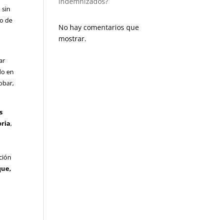
indemnizados?
 sin
so de
No hay comentarios que
mostrar.
ar
do en
obar,
s
oria
,
e
ción
que,