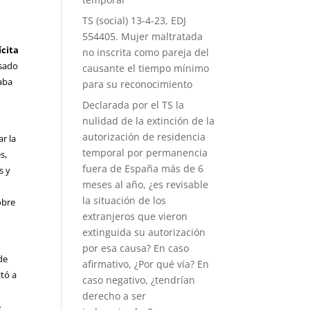
TS (social) 13-4-23, EDJ
554405. Mujer maltratada
ícita
no inscrita como pareja del
esado
causante el tiempo mínimo
taba
para su reconocimiento
Declarada por el TS la
nulidad de la extinción de la
autorización de residencia
r la
temporal por permanencia
s,
fuera de España más de 6
s y
meses al año, ¿es revisable
la situación de los
obre
extranjeros que vieron
extinguida su autorización
por esa causa? En caso
 de
afirmativo, ¿Por qué vía? En
itó a
caso negativo, ¿tendrían
derecho a ser
e