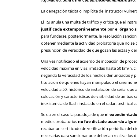
TSJ Madrid, Sala de lo Contencioso-administrativo, 
La denegación tácita o implícita del instructor vulne
El TSJ anula una multa de tráfico y crítica que el ins
justificada extemporáneamente por el órgano 
para fundarse, posteriormente, la resolución sancion
obtener mediante la actividad probatoria que no se 
presunción de veracidad de que gozan las actas y de
Una vez notificado el acuerdo de incoación de proce
velocidad máxima en vías limitadas hasta 50 km/h. cir
negando la veracidad de los hechos denunciados y pr
titulación de quienes hayan manipulado el cinemómetr
velocidad a 50; histórico de instalación de señal que 
colocación y características de visibilidad de ambas se
inexistencia de flash instalado en el radar; testifical 
Se da en el caso la paradoja de que
el expedientado
medios probatorios
no fue dictado acuerdo algun
recabar un certificado de verificación periódica del
necesarias para sancionar que deberían realizar los d