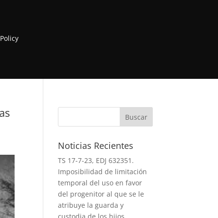
 Policy
as
Buscar
Noticias Recientes
TS 17-7-23, EDJ 632351.
Imposibilidad de limitación
temporal del uso en favor
del progenitor al que se le
atribuye la guarda y
custodia de los hijos