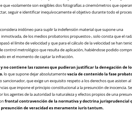
e que «solamente son exigibles dos fotografías a cinemómetros que operan
ar, seguir e identificar inequívocamente el objetivo durante todo el proce
a considera inidóneo para suplir la indefensión material que supone una
, inmotivada, de los medios probatorios propuestos-, solo consta que el rad
epasó el límite de velocidad y que para el cálculo de la velocidad se han teni
de control metrológico que resulta de aplicación, habiéndose podido compr
do en el momento de captar la infracción.
 y no contiene las razones que pudieran justificar la denegación de lo
do
, lo que supone dejar absolutamente
vacía de contenido la fase probat
 sancionador, que exige un exquisito respeto a los derechos que asisten al
cias que impone el principio constitucional a la presunción de inocencia. S
or los agentes de la autoridad la naturaleza y efectos propios de una presun
con
frontal contravención de la normativa y doctrina jurisprudencial 
a presunción de veracidad es meramente iuris tantum.