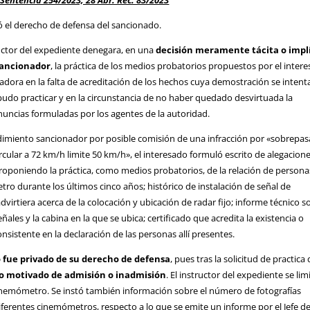
Sentencia 254/2023, 28 Abr. Rec. 83/2023
ró el derecho de defensa del sancionado.
tructor del expediente denegara, en una
decisión meramente tácita o impl
sancionador
, la práctica de los medios probatorios propuestos por el inter
adora en la falta de acreditación de los hechos cuya demostración se inten
pudo practicar y en la circunstancia de no haber quedado desvirtuada la
nuncias formuladas por los agentes de la autoridad.
dimiento sancionador por posible comisión de una infracción por «sobrepasa
cular a 72 km/h limite 50 km/h», el interesado formuló escrito de alegacione
oponiendo la práctica, como medios probatorios, de la relación de persona
o durante los últimos cinco años; histórico de instalación de señal de
advirtiera acerca de la colocación y ubicación de radar fijo; informe técnico s
ñales y la cabina en la que se ubica; certificado que acredita la existencia o
consistente en la declaración de las personas allí presentes.
 fue privado de su derecho de defensa
, pues tras la solicitud de practica
o motivado de admisión o inadmisión
. El instructor del expediente se lim
 cinemómetro. Se instó también información sobre el número de fotografías
iferentes cinemómetros, respecto a lo que se emite un informe por el Jefe d